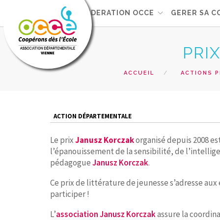
FEDERATION OCCE
GERER SA C
PRI
ACCUEIL
ACTIONS 
ACTION DÉPARTEMENTALE
Le prix
Janusz Korczak
organisé depuis 2008 est
l’épanouissement de la sensibilité, de l’intelli
pédagogue
Janusz Korczak
.
Ce prix de littérature de jeunesse s’adresse au
participer !
L’
association Janusz Korczak
assure la coordin