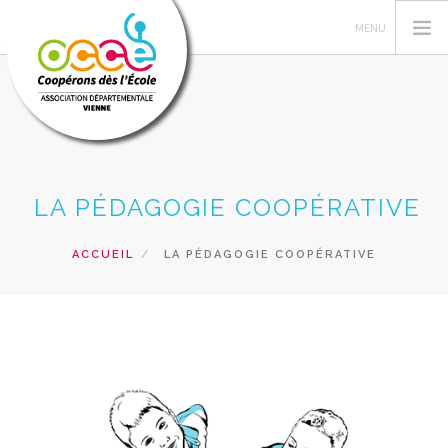
FEDERATION OCCE
LA PÉDAGOGIE COOPÉRATIVE
GERER SA COOPERATIVE
OCCE 86
ACCUEIL
LA PÉDAGOGIE COOPÉRATIVE
ACTIONS PÉDAGOGIQUES
FORMATIONS
PRETS ET SERVICES
RECHERCHER
CONTACT