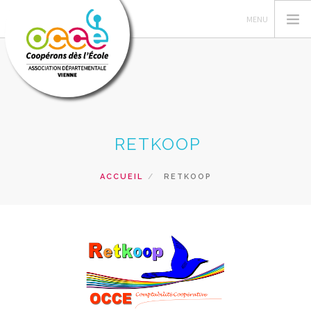
FEDERATION OCCE
RETKOOP
GERER SA COOPERATIVE
OCCE 86
ACCUEIL
RETKOOP
ACTIONS PÉDAGOGIQUES
FORMATIONS
PRETS ET SERVICES
RECHERCHER
CONTACT