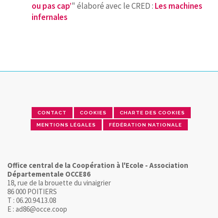
ou pas cap
’
" élaboré avec le CRED :
Les machines
infernales
CONTACT
COOKIES
CHARTE DES COOKIES
MENTIONS LÉGALES
FÉDÉRATION NATIONALE
Office central de la Coopération à l'Ecole - Association
Départementale OCCE86
18, rue de la brouette du vinaigrier
86 000 POITIERS
T : 06.20.94.13.08
E : ad86@occe.coop