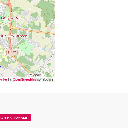
| ©
contributors
aflet
OpenStreetMap
ION NATIONALE