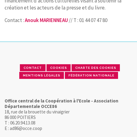
financement d’actions culturelles visant à soutenir la
création et les acteurs de la presse et du livre.
Contact :
Anouk MARIENNEAU
// T : 01 44 07 47 80
CONTACT
COOKIES
CHARTE DES COOKIES
MENTIONS LÉGALES
FÉDÉRATION NATIONALE
Office central de la Coopération à l'Ecole - Association
Départementale OCCE86
18, rue de la brouette du vinaigrier
86 000 POITIERS
T : 06.20.94.13.08
E : ad86@occe.coop