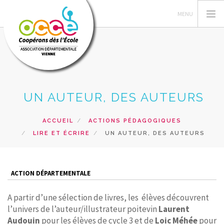
FEDERATION OCCE
UN AUTEUR, DES AUTEURS
GERER SA COOPERATIVE
OCCE 86
ACCUEIL
ACTIONS PÉDAGOGIQUES
LIRE ET ÉCRIRE
UN AUTEUR, DES AUTEURS
ACTIONS PÉDAGOGIQUES
FORMATIONS
PRETS ET SERVICES
ACTION DÉPARTEMENTALE
RECHERCHER
A partir d’une sélection de livres, les élèves découvrent
l’univers de l’auteur/illustrateur poitevin
Laurent
CONTACT
Audouin
pour les élèves de cycle 3 et de
Loic Méhée
pour